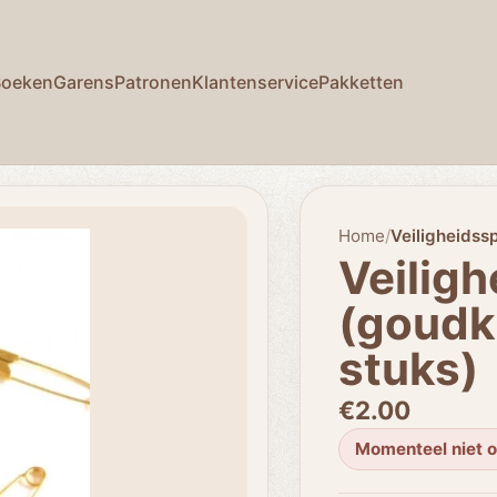
Boeken
Garens
Patronen
Klantenservice
Pakketten
Home
/
Veiligheidss
Veilig
(goudk
stuks)
€2.00
Momenteel niet 