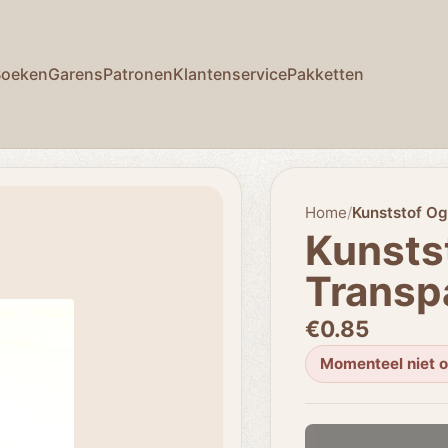
Boeken
Garens
Patronen
Klantenservice
Pakketten
Home
/
Kunststof O
Kunsts
Transp
€0.85
Momenteel niet 