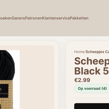
Boeken
Garens
Patronen
Klantenservice
Pakketten
Home
/
Scheepjes Ca
Scheep
Black 5
€2.99
Op voorraad (4)