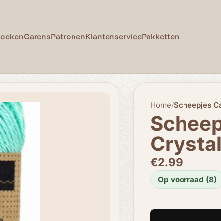
Boeken
Garens
Patronen
Klantenservice
Pakketten
Home
/
Scheepjes Ca
Scheep
Crystal
€2.99
Op voorraad (8)