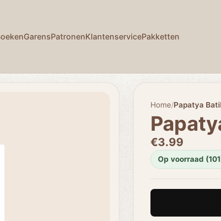
Boeken
Garens
Patronen
Klantenservice
Pakketten
Home
/
Papatya Bati
Papatya
€3.99
Op voorraad (101