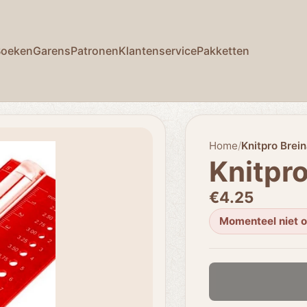
Boeken
Garens
Patronen
Klantenservice
Pakketten
Home
/
Knitpro Brei
Knitpr
€4.25
Momenteel niet 