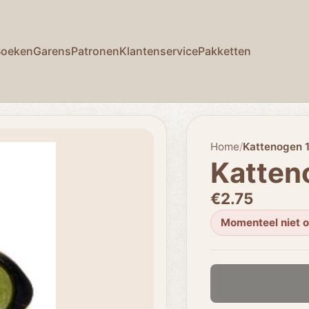
Boeken
Garens
Patronen
Klantenservice
Pakketten
Home
/
Kattenogen 
Katten
€2.75
Momenteel niet 