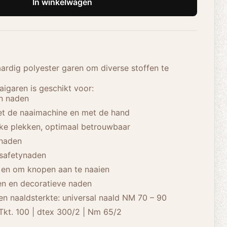
In winkelwagen
rdig polyester garen om diverse stoffen te
igaren is geschikt voor:
en naden
et de naaimachine en met de hand
ke plekken, optimaal betrouwbaar
pnaden
 safetynaden
en om knopen aan te naaien
ken en decoratieve naden
n naaldsterkte: universal naald NM 70 – 90
Tkt. 100 | dtex 300/2 | Nm 65/2