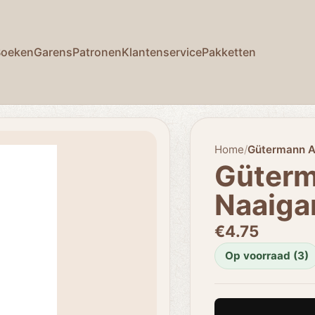
Boeken
Garens
Patronen
Klantenservice
Pakketten
Home
/
Gütermann A
Güterm
Naaiga
€4.75
Op voorraad (3)