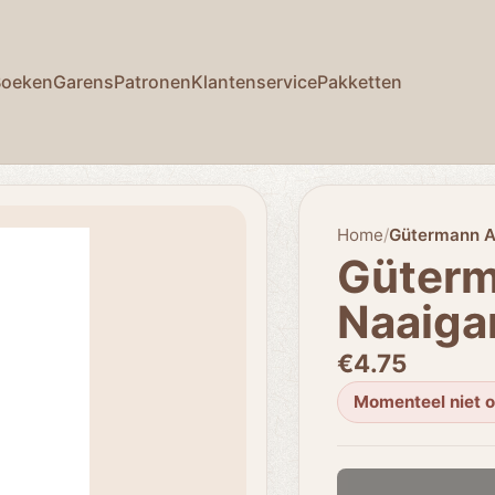
Boeken
Garens
Patronen
Klantenservice
Pakketten
Home
/
Gütermann A
Güterm
Naaiga
€4.75
Momenteel niet 