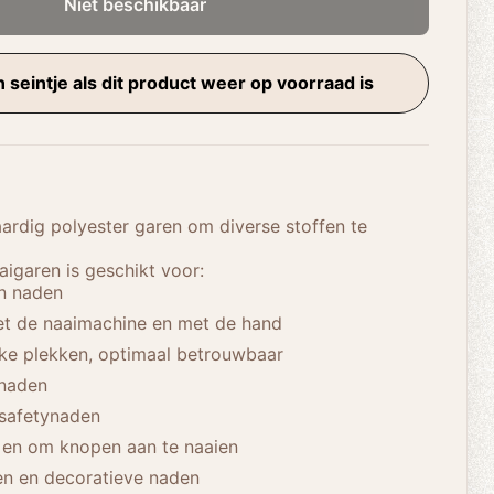
Niet beschikbaar
 seintje als dit product weer op voorraad is
rdig polyester garen om diverse stoffen te
igaren is geschikt voor:
en naden
et de naaimachine en met de hand
ke plekken, optimaal betrouwbaar
pnaden
 safetynaden
en om knopen aan te naaien
ken en decoratieve naden