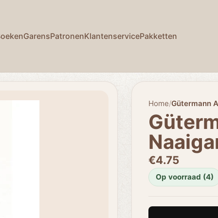
Boeken
Garens
Patronen
Klantenservice
Pakketten
Home
/
Gütermann A
Güterm
Naaiga
€4.75
Op voorraad (4)