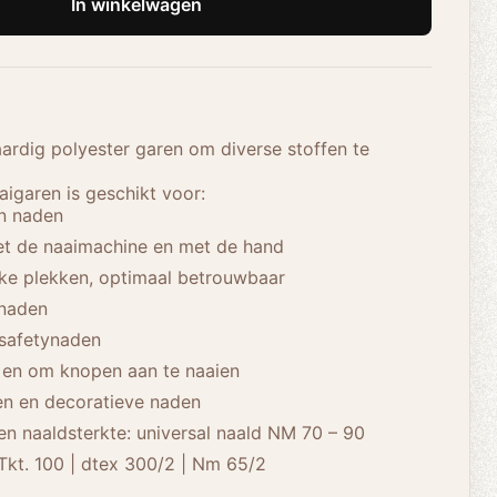
In winkelwagen
rdig polyester garen om diverse stoffen te
igaren is geschikt voor:
en naden
et de naaimachine en met de hand
ke plekken, optimaal betrouwbaar
pnaden
 safetynaden
en om knopen aan te naaien
ken en decoratieve naden
n naaldsterkte: universal naald NM 70 – 90
Tkt. 100 | dtex 300/2 | Nm 65/2