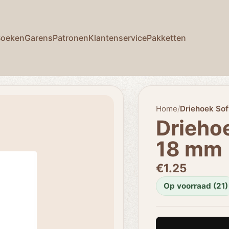
Boeken
Garens
Patronen
Klantenservice
Pakketten
Home
/
Driehoek So
Drieho
18 mm
€1.25
Op voorraad (21)